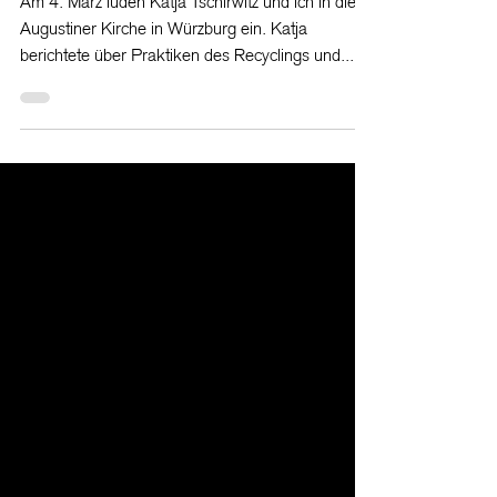
Welch ein Klang!
Am 4. März luden Katja Tschirwitz und ich in die
Augustiner Kirche in Würzburg ein. Katja
berichtete über Praktiken des Recyclings und...